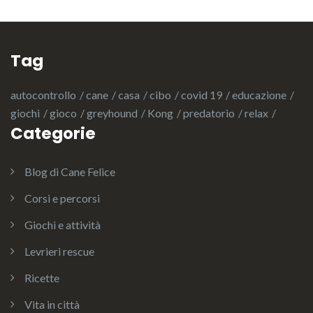
Tag
autocontrollo
cane
casa
cibo
covid 19
educazione
giochi
gioco
greyhound
Kong
predatorio
relax
Categorie
Blog di Cane Felice
Corsi e percorsi
Giochi e attività
Levrieri rescue
Ricette
Vita in città