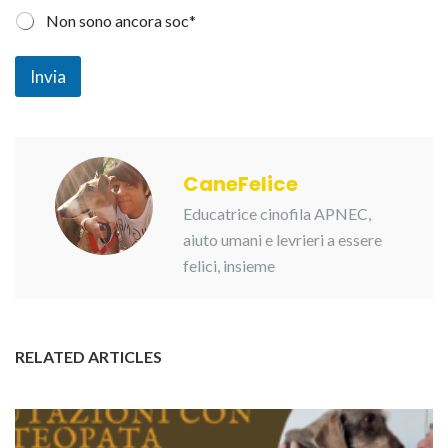
p
l
Non sono ancora soc*
a
E
Invia
m
a
i
l
CaneFelice
Educatrice cinofila APNEC,
aiuto umani e levrieri a essere
felici, insieme
RELATED ARTICLES