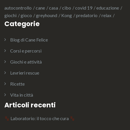
autocontrollo
cane
casa
cibo
covid 19
educazione
giochi
gioco
greyhound
Kong
predatorio
relax
Categorie
Blog di Cane Felice
Corsi e percorsi
Giochi e attività
Levrieri rescue
Ricette
Vita in città
Articoli recenti
Laboratorio: il tocco che cura