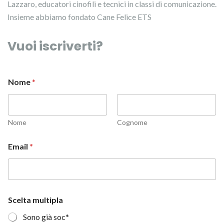
Lazzaro, educatori cinofili e tecnici in classi di comunicazione.
Insieme abbiamo fondato Cane Felice ETS
Vuoi iscriverti?
Nome
*
Nome
Cognome
N
Email
*
o
m
e
m
u
l
Scelta multipla
t
i
Sono già soc*