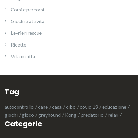
Corsi e percorsi
Giochi e attività
Levrieri rescue
Ricette
Vita in città
Tag
autocontrollo
cane
casa
cibo
covid 19
educazione
giochi
gioco
greyhound
Kong
predatorio
relax
Categorie