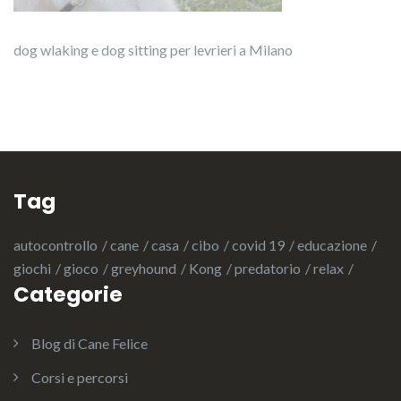
dog wlaking e dog sitting per levrieri a Milano
Tag
autocontrollo
cane
casa
cibo
covid 19
educazione
giochi
gioco
greyhound
Kong
predatorio
relax
Categorie
Blog di Cane Felice
Corsi e percorsi